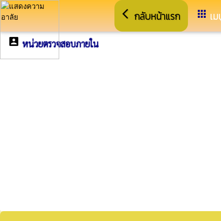
arrow_back_ios
apps
กลับหน้าแรก
เมน
account_box
หน่วยตรวจสอบภายใน