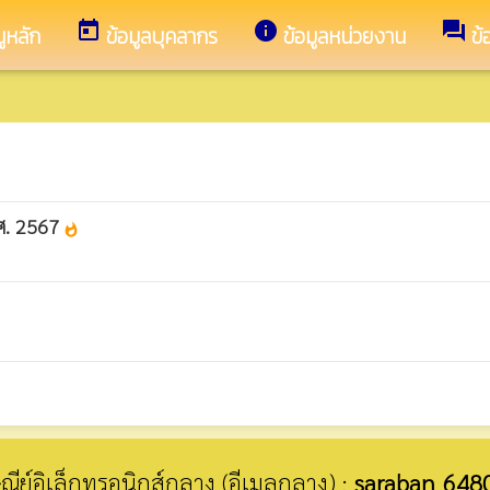
today
info
forum
ูหลัก
ข้อมูลบุคลากร
ข้อมูลหน่วยงาน
ข้
.ศ. 2567
whatshot
รษณีย์อิเล็กทรอนิกส์กลาง (อีเมลกลาง) :
saraban_648