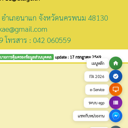
ี่ 2 อำเภอนาแก จังหวัดนครพนม 48130
kae@gmail.com
9 โทรสาร : 042 060559
บายการคุ้มครองข้อมูลส่วนบุคคล
update : 17 กรกฎาคม 2569
home
เมนูหลัก
verified
ITA 2026
desktop_windows
e-Service
view_list
ระบบ egp
แชทกับหน่วยงาน