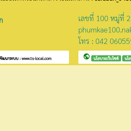
เลขที่ 100 หมู่ท
ก
phumkae100.na
โทร : 042 06055
public
พัฒนาระบบ :
www.ts-local.com
นโยบายเว็บไซต์
นโย