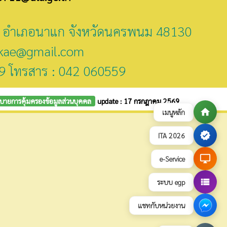
ี่ 2 อำเภอนาแก จังหวัดนครพนม 48130
kae@gmail.com
9 โทรสาร : 042 060559
บายการคุ้มครองข้อมูลส่วนบุคคล
update : 17 กรกฎาคม 2569
home
เมนูหลัก
verified
ITA 2026
desktop_windows
e-Service
view_list
ระบบ egp
แชทกับหน่วยงาน