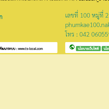
เลขที่ 100 หมู่ท
ก
phumkae100.na
โทร : 042 06055
public
พัฒนาระบบ :
www.ts-local.com
นโยบายเว็บไซต์
นโย