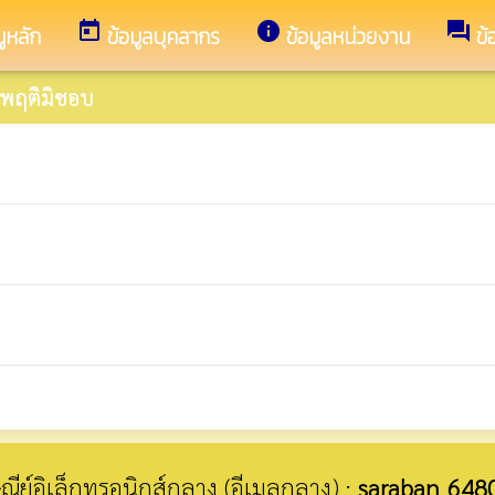
today
info
forum
ูหลัก
ข้อมูลบุคลากร
ข้อมูลหน่วยงาน
ข้
ะพฤติมิชอบ
รษณีย์อิเล็กทรอนิกส์กลาง (อีเมลกลาง) :
saraban_648