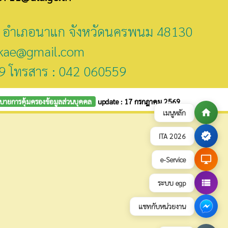
ี่ 2 อำเภอนาแก จังหวัดนครพนม 48130
kae@gmail.com
9 โทรสาร : 042 060559
บายการคุ้มครองข้อมูลส่วนบุคคล
update : 17 กรกฎาคม 2569
home
เมนูหลัก
verified
ITA 2026
desktop_windows
e-Service
view_list
ระบบ egp
แชทกับหน่วยงาน