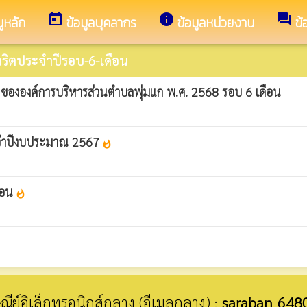
today
info
forum
ูหลัก
ข้อมูลบุคลากร
ข้อมูลหน่วยงาน
ข้
ริตประจำปีรอบ-6-เดือน
ขององค์การบริหารส่วนตำบลพุ่มแก พ.ศ. 2568 รอบ 6 เดือน
ระจำปีงบประมาณ 2567
whatshot
ือน
whatshot
รษณีย์อิเล็กทรอนิกส์กลาง (อีเมลกลาง) :
saraban_648