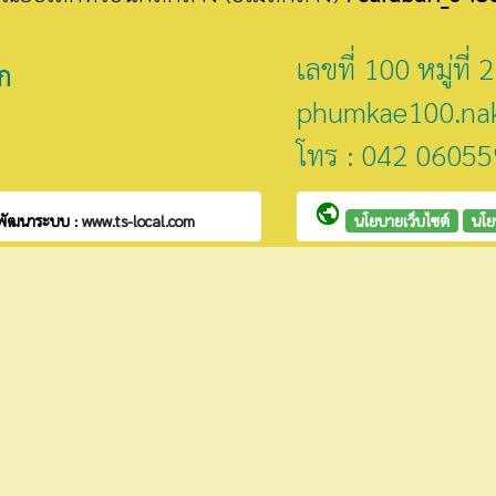
เลขที่ 100 หมู่ท
ก
phumkae100.na
โทร : 042 06055
public
พัฒนาระบบ :
www.ts-local.com
นโยบายเว็บไซต์
นโย