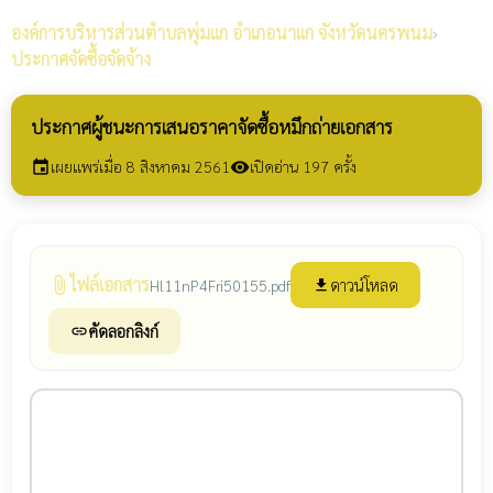
องค์การบริหารส่วนตำบลพุ่มแก
อำเภอนาแก จังหวัดนครพนม
›
ประกาศจัดซื้อจัดจ้าง
ประกาศผู้ชนะการเสนอราคาจัดซื้อหมึกถ่ายเอกสาร
เผยแพร่เมื่อ 8 สิงหาคม 2561
เปิดอ่าน 197 ครั้ง
event
visibility
ไฟล์เอกสาร
attach_file
ดาวน์โหลด
Hl11nP4Fri50155.pdf
file_download
คัดลอกลิงก์
link